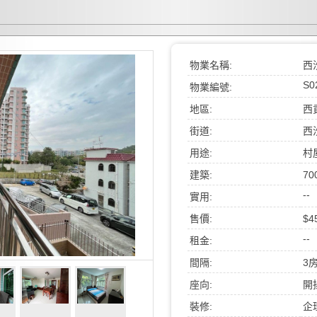
物業名稱:
西
S0
物業編號:
地區:
西
街道:
西
用途:
村
建築:
70
--
實用:
售價:
$4
--
租金:
間隔:
3
座向:
開
裝修:
企