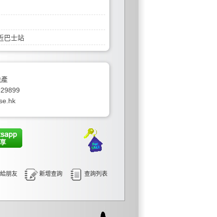
近巴士站
地產
929899
se.hk
給朋友
新增查詢
查詢列表