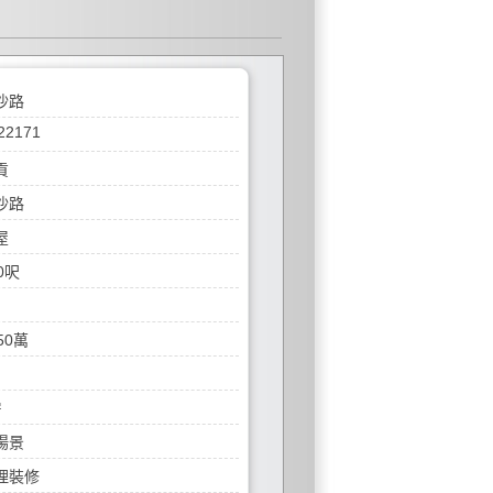
沙路
22171
貢
沙路
屋
0呎
50萬
房
揚景
理裝修