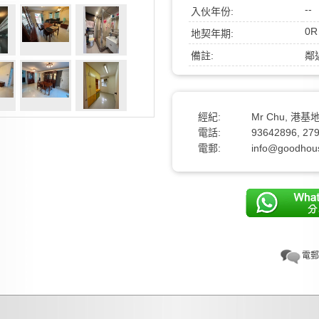
--
入伙年份:
0R
地契年期:
備註:
鄰
經紀:
Mr Chu, 港基
電話:
93642896, 27
電郵:
info@goodhou
電郵