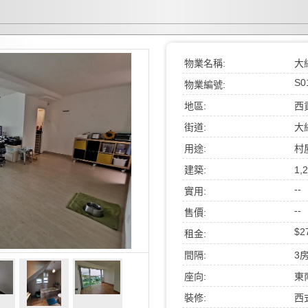
物業名稱:
大
S0
物業編號:
地區:
西
街道:
大
用途:
村
建築:
1,
--
實用:
--
售價:
$2
租金:
間隔:
3
座向:
東
裝修:
西