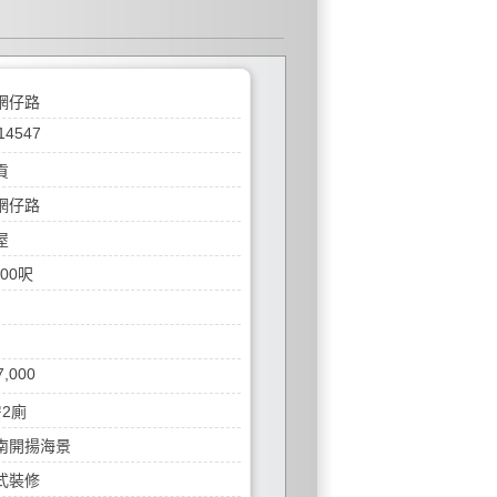
網仔路
14547
貢
網仔路
屋
200呎
7,000
房2廁
南開揚海景
式裝修