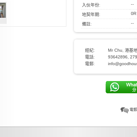
--
入伙年份:
0R
地契年期:
--
備註:
經紀:
Mr Chu, 港基
電話:
93642896, 27
電郵:
info@goodhou
電郵