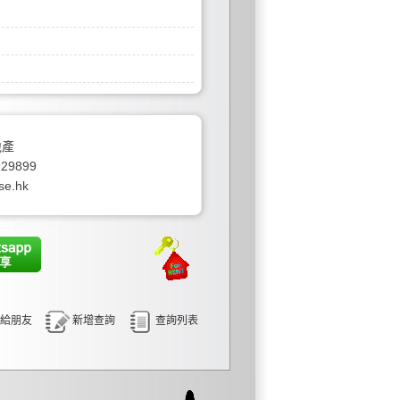
地產
929899
se.hk
給朋友
新增查詢
查詢列表