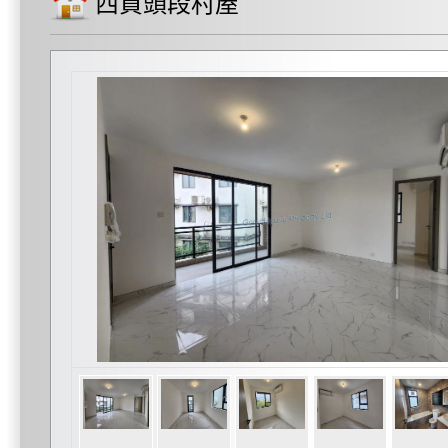
西貢頭段村屋